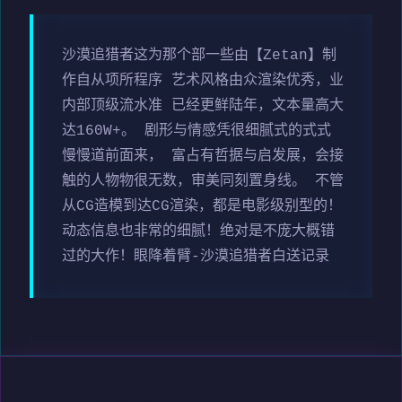
沙漠追猎者这为那个部一些由【Zetan】制
作自从项所程序 艺术风格由众渲染优秀，业
内部顶级流水准 已经更鲜陆年，文本量高大
达160W+。 剧形与情感凭很细腻式的式式
慢慢道前面来， 富占有哲据与启发展，会接
触的人物物很无数，审美同刻置身线。 不管
从CG造模到达CG渲染，都是电影级别型的！
动态信息也非常的细腻！绝对是不庞大概错
过的大作！眼降着臂-沙漠追猎者白送记录