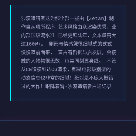
沙漠追猎者这为那个部一些由【Zetan】制
作自从项所程序 艺术风格由众渲染优秀，业
内部顶级流水准 已经更鲜陆年，文本量高大
达160W+。 剧形与情感凭很细腻式的式式
慢慢道前面来， 富占有哲据与启发展，会接
触的人物物很无数，审美同刻置身线。 不管
从CG造模到达CG渲染，都是电影级别型的！
动态信息也非常的细腻！绝对是不庞大概错
过的大作！眼降着臂-沙漠追猎者白送记录