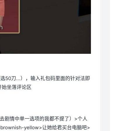
50刀...），输入礼包码里面的针对法即
开始坐落评论区
去剧情中单一选项的我都不提了
）>个人
wnish-yellow>让她给君买台电脑吧>