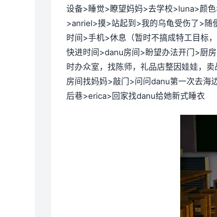
设备>睡觉>瞭望妈妈>去学校>luna>颜
>anriel>摸>站起到>我的乌龟受伤了>
时间>手机>休息（暂时不搞成特工目标，
快进时间>danu房间>盼望办法开门>厨
时办众室，找陈师，礼品店整因娃娃，卖战利品
房间找妈妈>敲门>问问danu第一次去海
后巷>erica>回家找danu给她新式睡衣