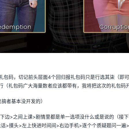
礼包码，切记前头层面4个回归报礼包码只是行选其柒（即可选
行（
礼包码广大海量数者应该都带有，我将把这次的礼包码
已搞者基本没开发的）
谈下边>之间上课>剧情里都是单一选项没什么或是说的（
接下
u说话>摸头>左上快进时间间>右边手机>逐个个质疑题问一遍>bro