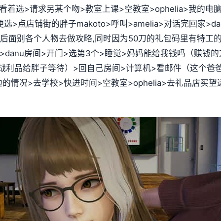
色看着选>请求另某个吻>教室上课>空教室>ophelia>我
随便选>点店铺街的胖子makoto>呼叫>amelia>对话完回家
后面别各个人物去做攻略,同时因为50刀的礼包码里有特工的
房>danu房间>开门>选第3个>睡觉>妈妈能给我钱吗（赚
给胖子等待）>回自己房间>计算机>看邮件（这个爸爸真是好榜式.
边的情况>去学校>快进时间>空教室>ophelia>去礼品店买