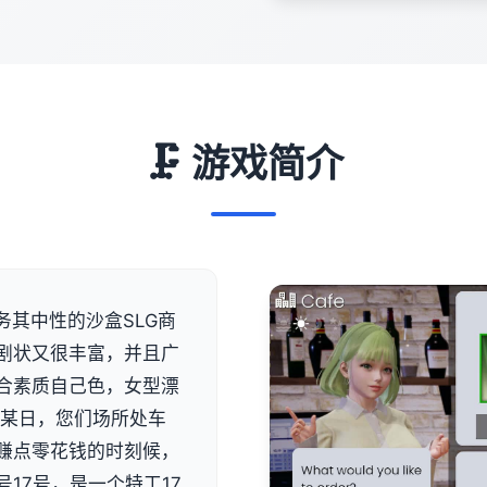
🗜️ 游戏简介
事务其中性的沙盒SLG商
剧状又很丰富，并且广
合素质自己色，女型漂
月某日，您们场所处车
赚点零花钱的时刻候，
17号，是一个特工17