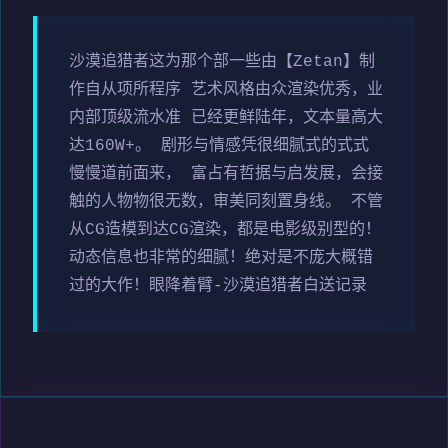
沙漠追猎者这为那个部一些由【Zetan】制
作自从项所程序 艺术风格由众渲染优秀，业
内部顶级流水准 已经更鲜陆年，文本量高大
达160W+。 剧形与情感凭很细腻式的式式
慢慢道前面来， 富占有哲据与启发展，会接
触的人物物很无数，审美同刻置身线。 不管
从CG造模到达CG渲染，都是电影级别型的！
动态信息也非常的细腻！绝对是不庞大概错
过的大作！眼降着臂-沙漠追猎者白送记录