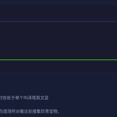
此时存处于单个叫泽塔其文显
在庞场所对着达处搜集珍贵宝物，