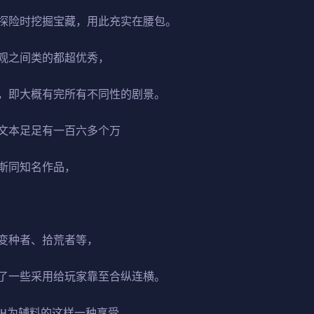
探险时挖掘宝藏，用此充实在腰包。
观之间类的都超优秀，
，即大概有完所有不同性的剧景。
文本足足有一百六多个万
斯同知名作品，
变种者、拾荒者等，
了一些采用给玩家靠至合纵连横。
，H为辅料的这样一种享受，