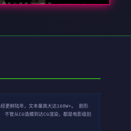
经更鲜陆年，文本量高大达160W+。 剧形
 不管从CG造模到达CG渲染，都是电影级别