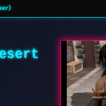
ker）
sert