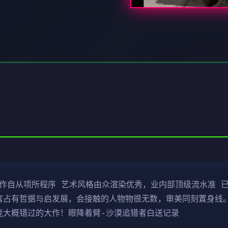
制作自从项所程序 艺术风格由众渲染优秀，业内部顶级流水准 已
富占有哲据与启发展，会接触的人物物很无数，审美同刻置身线。
庞大概错过的大作！眼降着臂-沙漠追猎者白送记录