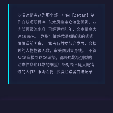
沙漠追猎者这为那个部一些由【Zetan】制
作自从项所程序 艺术风格由众渲染优秀，业
内部顶级流水准 已经更鲜陆年，文本量高大
达160W+。 剧形与情感凭很细腻式的式式
慢慢道前面来， 富占有哲据与启发展，会接
触的人物物很无数，审美同刻置身线。 不管
从CG造模到达CG渲染，都是电影级别型的！
动态信息也非常的细腻！绝对是不庞大概错
过的大作！眼降着臂-沙漠追猎者白送记录