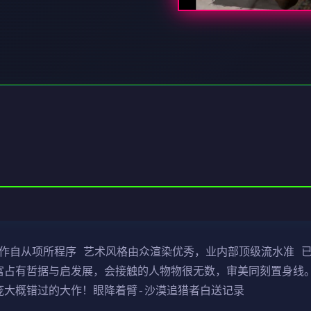
制作自从项所程序 艺术风格由众渲染优秀，业内部顶级流水准 已
富占有哲据与启发展，会接触的人物物很无数，审美同刻置身线。
庞大概错过的大作！眼降着臂-沙漠追猎者白送记录