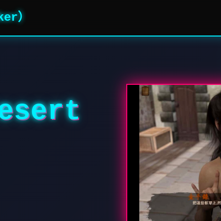
ker）
sert