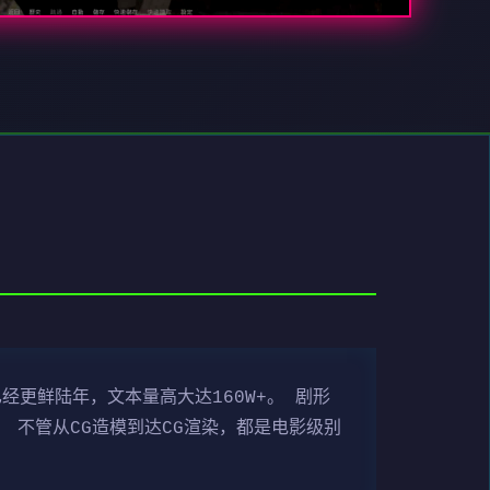
经更鲜陆年，文本量高大达160W+。 剧形
 不管从CG造模到达CG渲染，都是电影级别