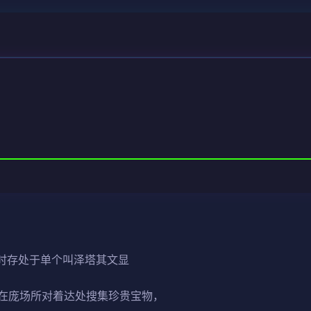
此时存处于单个叫泽塔其文显
在庞场所对着达处搜集珍贵宝物，