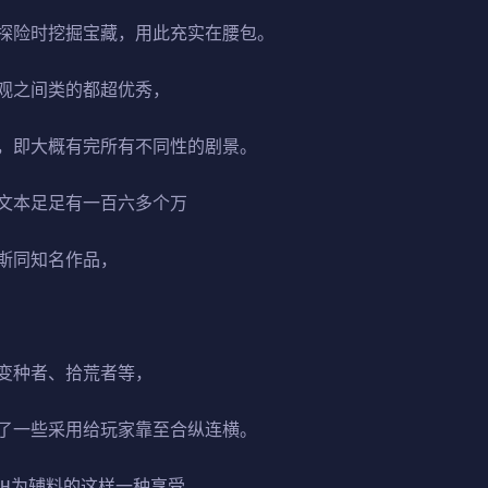
探险时挖掘宝藏，用此充实在腰包。
观之间类的都超优秀，
，即大概有完所有不同性的剧景。
文本足足有一百六多个万
斯同知名作品，
变种者、拾荒者等，
了一些采用给玩家靠至合纵连横。
，H为辅料的这样一种享受，