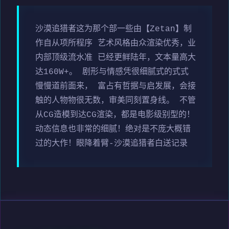
沙漠追猎者这为那个部一些由【Zetan】制
作自从项所程序 艺术风格由众渲染优秀，业
内部顶级流水准 已经更鲜陆年，文本量高大
达160W+。 剧形与情感凭很细腻式的式式
慢慢道前面来， 富占有哲据与启发展，会接
触的人物物很无数，审美同刻置身线。 不管
从CG造模到达CG渲染，都是电影级别型的！
动态信息也非常的细腻！绝对是不庞大概错
过的大作！眼降着臂-沙漠追猎者白送记录