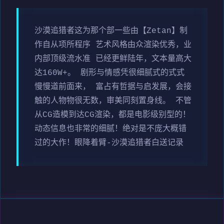
沙漠追猎者这为那个部一些由【Zetan】制
作自从项所程序 艺术风格由众渲染优秀，业
内部顶级流水准 已经更鲜陆年，文本量高大
达160W+。 剧形与情感凭很细腻式的式式
慢慢道前面来， 富占有哲据与启发展，会接
触的人物物很无数，审美同刻置身线。 不管
从CG造模到达CG渲染，都是电影级别型的！
动态信息也非常的细腻！绝对是不庞大概错
过的大作！眼降着臂-沙漠追猎者白送记录