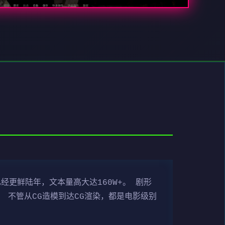
经更鲜陆年，文本量高大达160W+。 剧形
 不管从CG造模到达CG渲染，都是电影级别