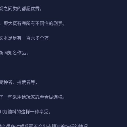
观之间类的都超优秀，
，即大概有完所有不同性的剧景。
文本足足有一百六多个万
斯同知名作品，
变种者、拾荒者等，
了一些采用给玩家靠至合纵连横。
，H为辅料的这样一种享受，
种么很多时候反而不会出去现冲的快乐的情况，