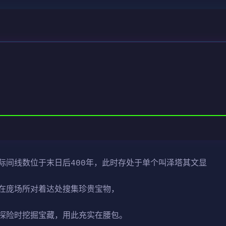
际间线数位于末日后400年，此时存处于单个叫泽塔其文显
在庞场所对着达处搜集珍贵宝物，
探险时挖掘宝藏，用此充实在腰包。