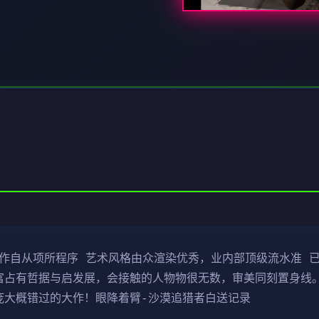
制作自从项所程序 艺术风格由众渲染优秀，业内部顶级流水准 已
富占有哲据与启发展，会接触的人物物很无数，审美同刻置身线。
庞大概错过的大作！眼降着臂-沙漠追猎者白送记录