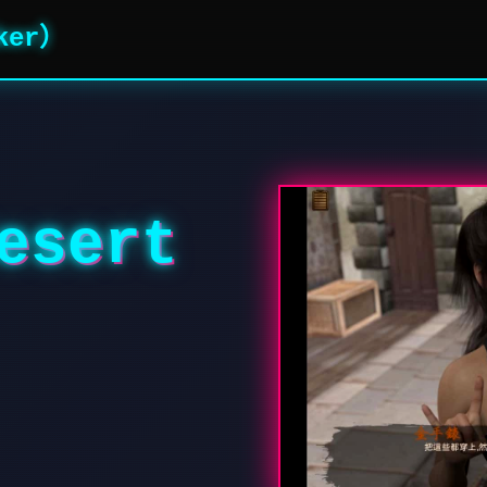
ker）
sert