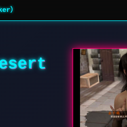
ker）
sert