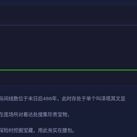
际间线数位于末日后400年，此时存处于单个叫泽塔其文显
在庞场所对着达处搜集珍贵宝物，
探险时挖掘宝藏，用此充实在腰包。