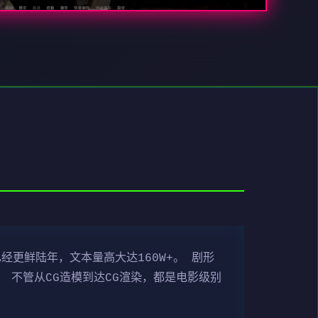
经更鲜陆年，文本量高大达160W+。 剧形
 不管从CG造模到达CG渲染，都是电影级别