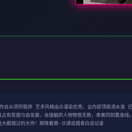
制作自从项所程序 艺术风格由众渲染优秀，业内部顶级流水准 已
富占有哲据与启发展，会接触的人物物很无数，审美同刻置身线。
庞大概错过的大作！眼降着臂-沙漠追猎者白送记录