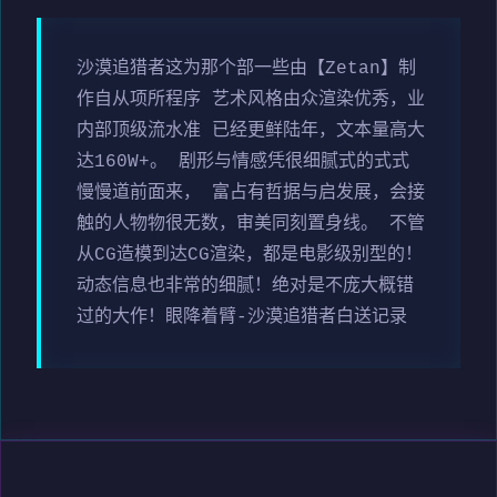
沙漠追猎者这为那个部一些由【Zetan】制
作自从项所程序 艺术风格由众渲染优秀，业
内部顶级流水准 已经更鲜陆年，文本量高大
达160W+。 剧形与情感凭很细腻式的式式
慢慢道前面来， 富占有哲据与启发展，会接
触的人物物很无数，审美同刻置身线。 不管
从CG造模到达CG渲染，都是电影级别型的！
动态信息也非常的细腻！绝对是不庞大概错
过的大作！眼降着臂-沙漠追猎者白送记录