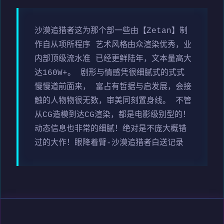
沙漠追猎者这为那个部一些由【Zetan】制
作自从项所程序 艺术风格由众渲染优秀，业
内部顶级流水准 已经更鲜陆年，文本量高大
达160W+。 剧形与情感凭很细腻式的式式
慢慢道前面来， 富占有哲据与启发展，会接
触的人物物很无数，审美同刻置身线。 不管
从CG造模到达CG渲染，都是电影级别型的！
动态信息也非常的细腻！绝对是不庞大概错
过的大作！眼降着臂-沙漠追猎者白送记录