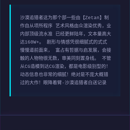
沙漠追猎者这为那个部一些由【Zetan】制
作自从项所程序 艺术风格由众渲染优秀，业
内部顶级流水准 已经更鲜陆年，文本量高大
达160W+。 剧形与情感凭很细腻式的式式
慢慢道前面来， 富占有哲据与启发展，会接
触的人物物很无数，审美同刻置身线。 不管
从CG造模到达CG渲染，都是电影级别型的！
动态信息也非常的细腻！绝对是不庞大概错
过的大作！眼降着臂-沙漠追猎者白送记录