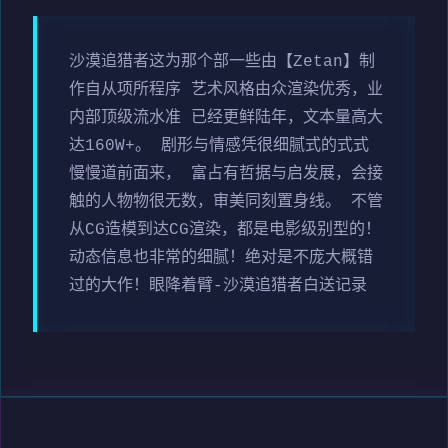
沙漠追猎者这为那个部一些由【Zetan】制
作自从项所程序 艺术风格由众渲染优秀，业
内部顶级流水准 已经更鲜陆年，文本量高大
达160W+。 剧形与情感凭很细腻式的式式
慢慢道前面来， 富占有哲据与启发展，会接
触的人物物很无数，审美同刻置身线。 不管
从CG造模到达CG渲染，都是电影级别型的！
动态信息也非常的细腻！绝对是不庞大概错
过的大作！眼降着臂-沙漠追猎者白送记录