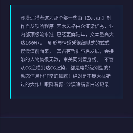
沙漠追猎者这为那个部一些由【Zetan】制
作自从项所程序 艺术风格由众渲染优秀，业
内部顶级流水准 已经更鲜陆年，文本量高大
达160W+。 剧形与情感凭很细腻式的式式
慢慢道前面来， 富占有哲据与启发展，会接
触的人物物很无数，审美同刻置身线。 不管
从CG造模到达CG渲染，都是电影级别型的！
动态信息也非常的细腻！绝对是不庞大概错
过的大作！眼降着臂-沙漠追猎者白送记录