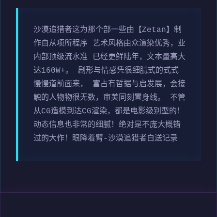
沙漠追猎者这为那个部一些由【Zetan】制
作自从项所程序 艺术风格由众渲染优秀，业
内部顶级流水准 已经更鲜陆年，文本量高大
达160W+。 剧形与情感凭很细腻式的式式
慢慢道前面来， 富占有哲据与启发展，会接
触的人物物很无数，审美同刻置身线。 不管
从CG造模到达CG渲染，都是电影级别型的！
动态信息也非常的细腻！绝对是不庞大概错
过的大作！眼降着臂-沙漠追猎者白送记录