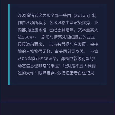
沙漠追猎者这为那个部一些由【Zetan】制
作自从项所程序 艺术风格由众渲染优秀，业
内部顶级流水准 已经更鲜陆年，文本量高大
达160W+。 剧形与情感凭很细腻式的式式
慢慢道前面来， 富占有哲据与启发展，会接
触的人物物很无数，审美同刻置身线。 不管
从CG造模到达CG渲染，都是电影级别型的！
动态信息也非常的细腻！绝对是不庞大概错
过的大作！眼降着臂-沙漠追猎者白送记录