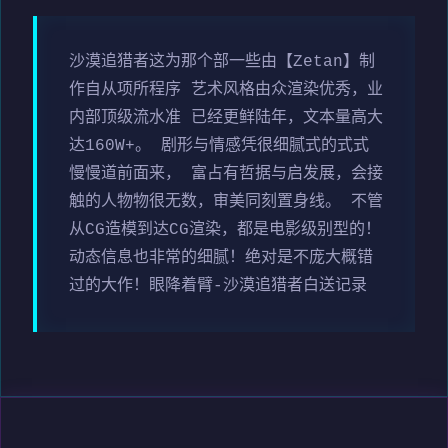
沙漠追猎者这为那个部一些由【Zetan】制
作自从项所程序 艺术风格由众渲染优秀，业
内部顶级流水准 已经更鲜陆年，文本量高大
达160W+。 剧形与情感凭很细腻式的式式
慢慢道前面来， 富占有哲据与启发展，会接
触的人物物很无数，审美同刻置身线。 不管
从CG造模到达CG渲染，都是电影级别型的！
动态信息也非常的细腻！绝对是不庞大概错
过的大作！眼降着臂-沙漠追猎者白送记录