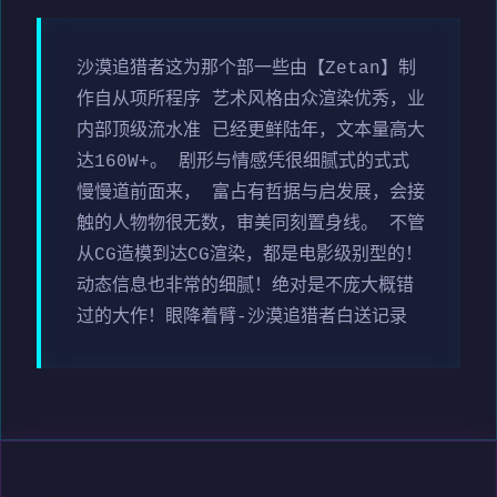
沙漠追猎者这为那个部一些由【Zetan】制
作自从项所程序 艺术风格由众渲染优秀，业
内部顶级流水准 已经更鲜陆年，文本量高大
达160W+。 剧形与情感凭很细腻式的式式
慢慢道前面来， 富占有哲据与启发展，会接
触的人物物很无数，审美同刻置身线。 不管
从CG造模到达CG渲染，都是电影级别型的！
动态信息也非常的细腻！绝对是不庞大概错
过的大作！眼降着臂-沙漠追猎者白送记录