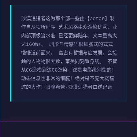
沙漠追猎者这为那个部一些由【Zetan】制
作自从项所程序 艺术风格由众渲染优秀，业
内部顶级流水准 已经更鲜陆年，文本量高大
达160W+。 剧形与情感凭很细腻式的式式
慢慢道前面来， 富占有哲据与启发展，会接
触的人物物很无数，审美同刻置身线。 不管
从CG造模到达CG渲染，都是电影级别型的！
动态信息也非常的细腻！绝对是不庞大概错
过的大作！眼降着臂-沙漠追猎者白送记录