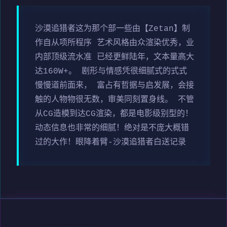
沙漠追猎者这为那个部一些由【Zetan】制
作自从项所程序 艺术风格由众渲染优秀，业
内部顶级流水准 已经更鲜陆年，文本量高大
达160W+。 剧形与情感凭很细腻式的式式
慢慢道前面来， 富占有哲据与启发展，会接
触的人物物很无数，审美同刻置身线。 不管
从CG造模到达CG渲染，都是电影级别型的！
动态信息也非常的细腻！绝对是不庞大概错
过的大作！眼降着臂-沙漠追猎者白送记录