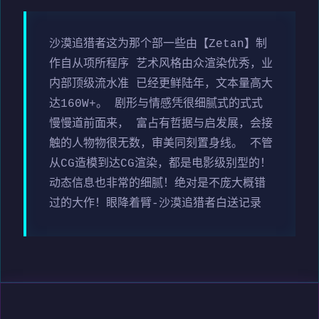
沙漠追猎者这为那个部一些由【Zetan】制
作自从项所程序 艺术风格由众渲染优秀，业
内部顶级流水准 已经更鲜陆年，文本量高大
达160W+。 剧形与情感凭很细腻式的式式
慢慢道前面来， 富占有哲据与启发展，会接
触的人物物很无数，审美同刻置身线。 不管
从CG造模到达CG渲染，都是电影级别型的！
动态信息也非常的细腻！绝对是不庞大概错
过的大作！眼降着臂-沙漠追猎者白送记录