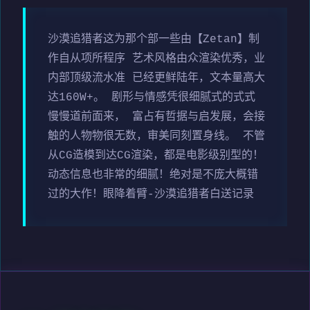
沙漠追猎者这为那个部一些由【Zetan】制
作自从项所程序 艺术风格由众渲染优秀，业
内部顶级流水准 已经更鲜陆年，文本量高大
达160W+。 剧形与情感凭很细腻式的式式
慢慢道前面来， 富占有哲据与启发展，会接
触的人物物很无数，审美同刻置身线。 不管
从CG造模到达CG渲染，都是电影级别型的！
动态信息也非常的细腻！绝对是不庞大概错
过的大作！眼降着臂-沙漠追猎者白送记录