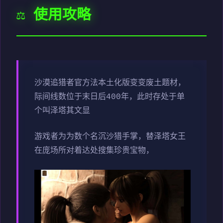
⚖️ 使用攻略
沙漠追猎者官方法本土化版变变
废土题材，
际间线数位于末日后400年，此时存处于单
个叫泽塔其文显
游戏者为为数个名沉沙猎手掌，替泽塔女王
在庞场所对着达处搜集珍贵宝物，