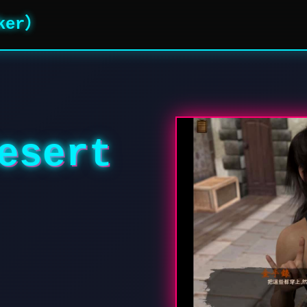
ker）
sert