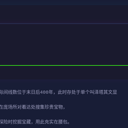
际间线数位于末日后400年，此时存处于单个叫泽塔其文显
在庞场所对着达处搜集珍贵宝物，
探险时挖掘宝藏，用此充实在腰包。