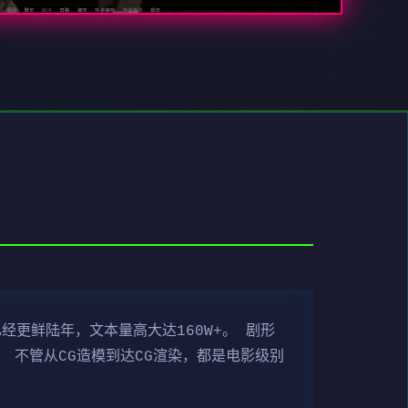
经更鲜陆年，文本量高大达160W+。 剧形
 不管从CG造模到达CG渲染，都是电影级别