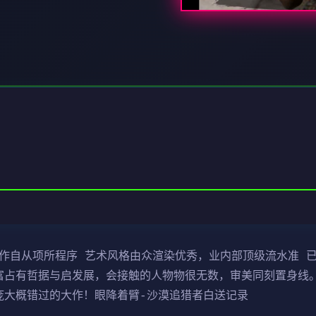
制作自从项所程序 艺术风格由众渲染优秀，业内部顶级流水准 已
富占有哲据与启发展，会接触的人物物很无数，审美同刻置身线。
庞大概错过的大作！眼降着臂-沙漠追猎者白送记录