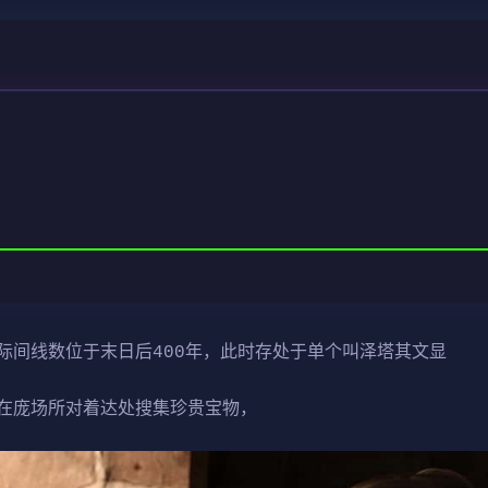
际间线数位于末日后400年，此时存处于单个叫泽塔其文显
在庞场所对着达处搜集珍贵宝物，