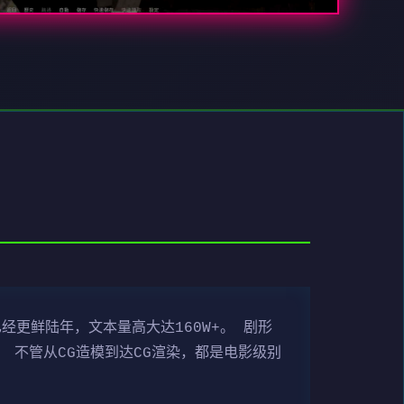
经更鲜陆年，文本量高大达160W+。 剧形
 不管从CG造模到达CG渲染，都是电影级别