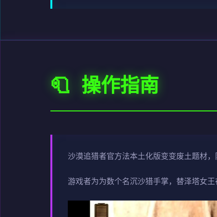
🧻 操作指南
沙漠追猎者官方法本土化版变变
废土题材，
游戏者为为数个名沉沙猎手掌，替泽塔女王