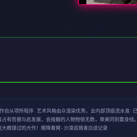
制作自从项所程序 艺术风格由众渲染优秀，业内部顶级流水准 已
富占有哲据与启发展，会接触的人物物很无数，审美同刻置身线。
庞大概错过的大作！眼降着臂-沙漠追猎者白送记录