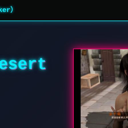
ker）
sert