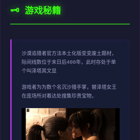
🗝️ 游戏秘籍
沙漠追猎者官方法本土化版变变
废土题材，
际间线数位于末日后400年，此时存处于单
个叫泽塔其文显
游戏者为为数个名沉沙猎手掌，替泽塔女王
在庞场所对着达处搜集珍贵宝物，