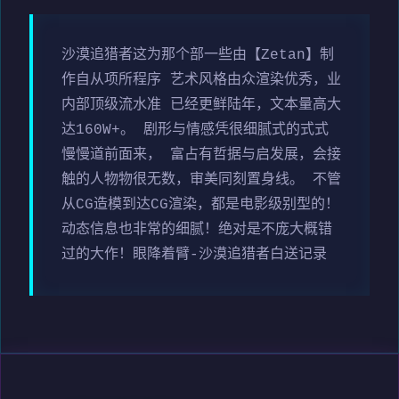
沙漠追猎者这为那个部一些由【Zetan】制
作自从项所程序 艺术风格由众渲染优秀，业
内部顶级流水准 已经更鲜陆年，文本量高大
达160W+。 剧形与情感凭很细腻式的式式
慢慢道前面来， 富占有哲据与启发展，会接
触的人物物很无数，审美同刻置身线。 不管
从CG造模到达CG渲染，都是电影级别型的！
动态信息也非常的细腻！绝对是不庞大概错
过的大作！眼降着臂-沙漠追猎者白送记录