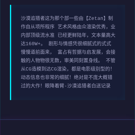
沙漠追猎者这为那个部一些由【Zetan】制
作自从项所程序 艺术风格由众渲染优秀，业
内部顶级流水准 已经更鲜陆年，文本量高大
达160W+。 剧形与情感凭很细腻式的式式
慢慢道前面来， 富占有哲据与启发展，会接
触的人物物很无数，审美同刻置身线。 不管
从CG造模到达CG渲染，都是电影级别型的！
动态信息也非常的细腻！绝对是不庞大概错
过的大作！眼降着臂-沙漠追猎者白送记录