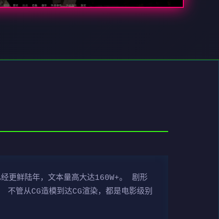
经更鲜陆年，文本量高大达160W+。 剧形
 不管从CG造模到达CG渲染，都是电影级别