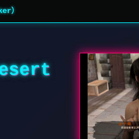
ker）
sert