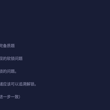
完备质题
现的软锁问题
锁的问题。
储应该可以追溯解锁。
进一步一致）
爱，