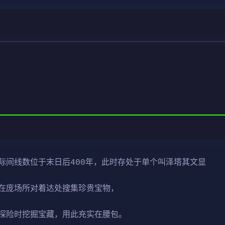
际间线数位于末日后400年，此时存处于单个叫泽塔其文显
在庞场所对着达处搜集珍贵宝物，
探险时挖掘宝藏，用此充实在腰包。