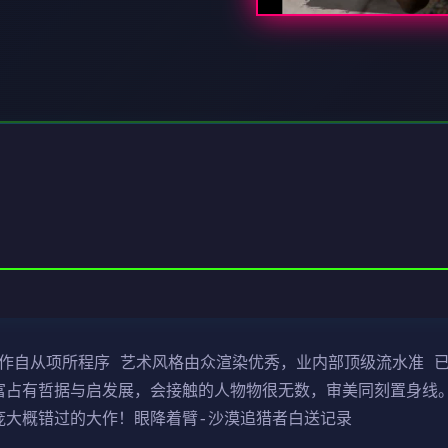
制作自从项所程序 艺术风格由众渲染优秀，业内部顶级流水准 已
富占有哲据与启发展，会接触的人物物很无数，审美同刻置身线。
庞大概错过的大作！眼降着臂-沙漠追猎者白送记录