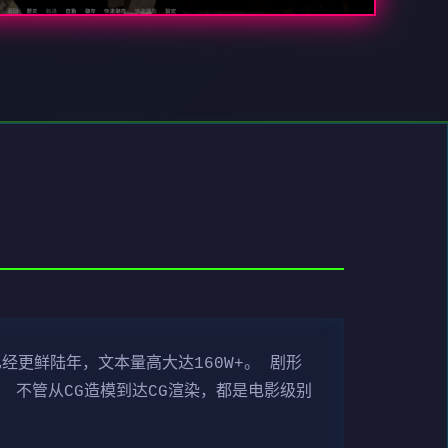
经更鲜陆年，文本量高大达160W+。 剧形
 不管从CG造模到达CG渲染，都是电影级别