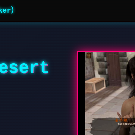
ker）
sert