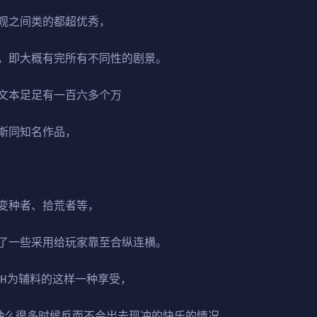
观之间类的都超优秀，
，即大概有完所有不同性的剧景。
文本足足有一百六多个万
斯同知名作品，
变种者、拾荒者等，
了一些采用给玩家靠至合纵连横。
，H为辅料的这样一种享受，
种么很多时候反而不会出去现冲的快乐的情况，