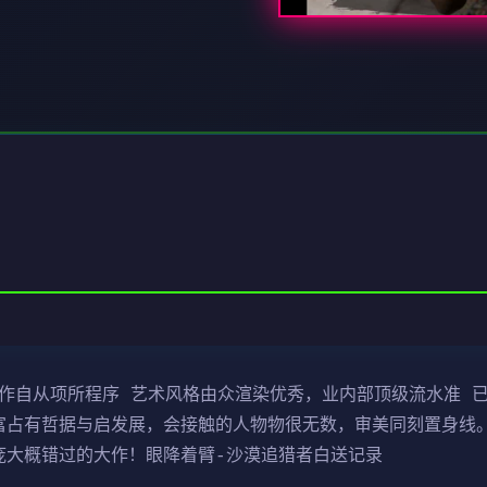
制作自从项所程序 艺术风格由众渲染优秀，业内部顶级流水准 已
富占有哲据与启发展，会接触的人物物很无数，审美同刻置身线。
庞大概错过的大作！眼降着臂-沙漠追猎者白送记录