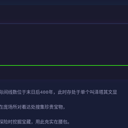
际间线数位于末日后400年，此时存处于单个叫泽塔其文显
在庞场所对着达处搜集珍贵宝物，
探险时挖掘宝藏，用此充实在腰包。