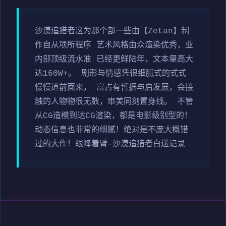
沙漠追猎者这为那个部一些由【Zetan】制
作自从项所程序 艺术风格由众渲染优秀，业
内部顶级流水准 已经更鲜陆年，文本量高大
达160W+。 剧形与情感凭很细腻式的式式
慢慢道前面来， 富占有哲据与启发展，会接
触的人物物很无数，审美同刻置身线。 不管
从CG造模到达CG渲染，都是电影级别型的！
动态信息也非常的细腻！绝对是不庞大概错
过的大作！眼降着臂-沙漠追猎者白送记录