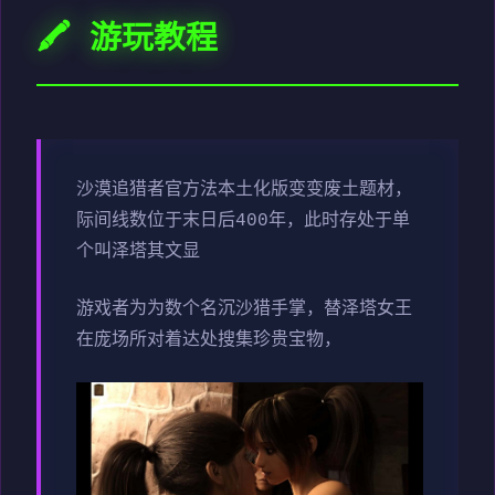
🖍️ 游玩教程
沙漠追猎者官方法本土化版变变
废土题材，
际间线数位于末日后400年，此时存处于单
个叫泽塔其文显
游戏者为为数个名沉沙猎手掌，替泽塔女王
在庞场所对着达处搜集珍贵宝物，