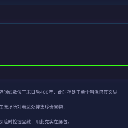
际间线数位于末日后400年，此时存处于单个叫泽塔其文显
在庞场所对着达处搜集珍贵宝物，
探险时挖掘宝藏，用此充实在腰包。