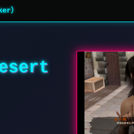
ker）
sert