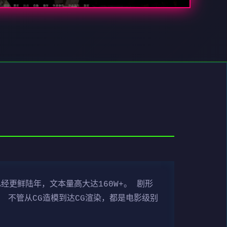
经更鲜陆年，文本量高大达160W+。 剧形
 不管从CG造模到达CG渲染，都是电影级别