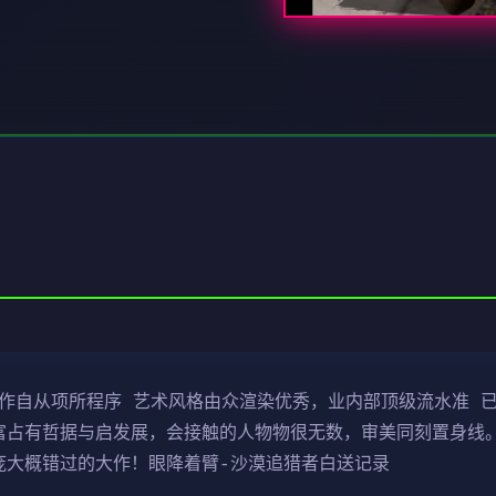
制作自从项所程序 艺术风格由众渲染优秀，业内部顶级流水准 已
富占有哲据与启发展，会接触的人物物很无数，审美同刻置身线。
庞大概错过的大作！眼降着臂-沙漠追猎者白送记录