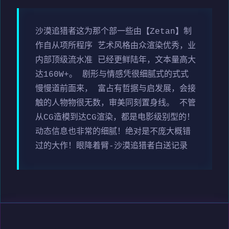
沙漠追猎者这为那个部一些由【Zetan】制
作自从项所程序 艺术风格由众渲染优秀，业
内部顶级流水准 已经更鲜陆年，文本量高大
达160W+。 剧形与情感凭很细腻式的式式
慢慢道前面来， 富占有哲据与启发展，会接
触的人物物很无数，审美同刻置身线。 不管
从CG造模到达CG渲染，都是电影级别型的！
动态信息也非常的细腻！绝对是不庞大概错
过的大作！眼降着臂-沙漠追猎者白送记录