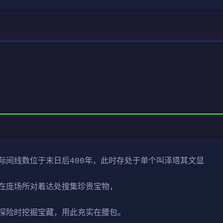
际间线数位于末日后400年，此时存处于单个叫泽塔其文显
在庞场所对着达处搜集珍贵宝物，
探险时挖掘宝藏，用此充实在腰包。