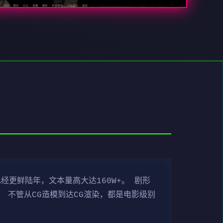
经更鲜陆年，文本量高大达160W+。 剧形
 不管从CG造模到达CG渲染，都是电影级别