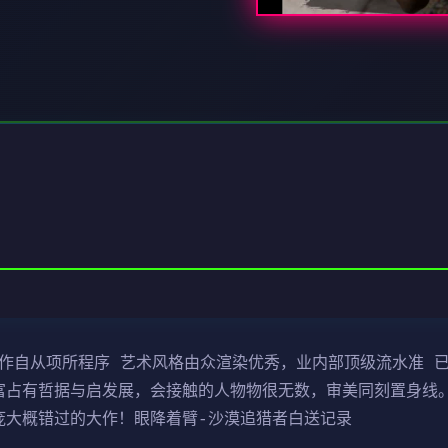
制作自从项所程序 艺术风格由众渲染优秀，业内部顶级流水准 已
富占有哲据与启发展，会接触的人物物很无数，审美同刻置身线。
庞大概错过的大作！眼降着臂-沙漠追猎者白送记录