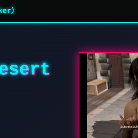
ker）
sert