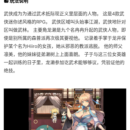
📻 玩法说明
武侠成为为通过武术抵际现正义里层面的人物。 这是4款武
侠迷你述风格的RPG。 武侠区域叫头始事江湖，武侠地针对
区叫做武林。 主要角龙濑是九个名冉冉升起的武侠人物，即
使是别所属的森普派再次极其要视他。 记录着手掌于龙井保
护某个名为Hiiro的女孩，她从邪恶的教派逃脱。 他的师父
凛美，他的妹妹徒弟濑树上上面喜朗。 子于与这三位女英雄
一起训练的日子里，龙濑参加讫武术能够够议，凭验证他的
绝技。