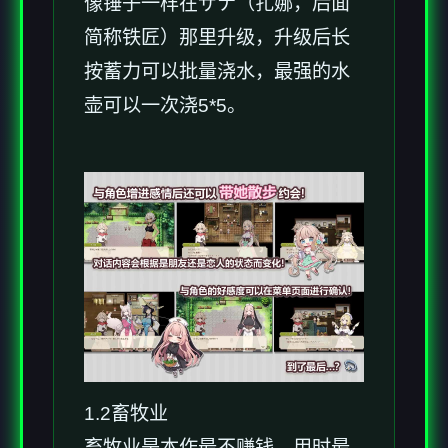
像锤子一样在ザナ（扎娜，后面
简称铁匠）那里升级，升级后长
按蓄力可以批量浇水，最强的水
壶可以一次浇5*5。
1.2畜牧业
畜牧业是本作最不赚钱，用时最