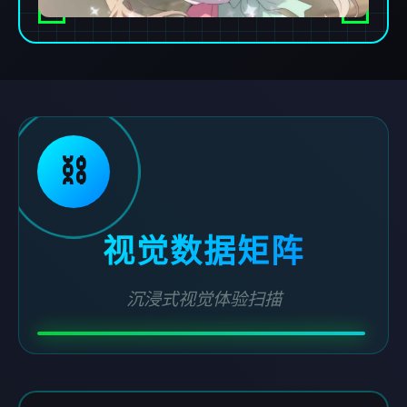
⛓️
视觉数据矩阵
沉浸式视觉体验扫描