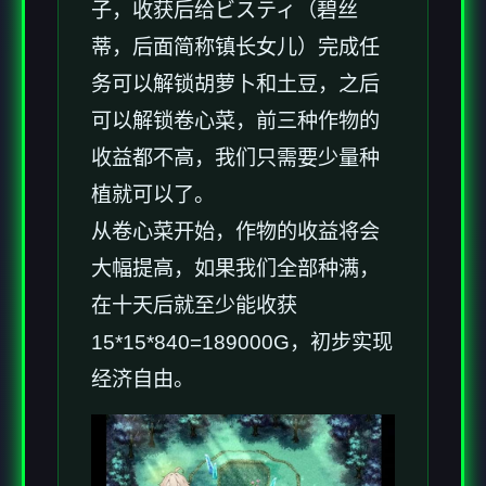
子，收获后给ビスティ（碧丝
蒂，后面简称镇长女儿）完成任
务可以解锁胡萝卜和土豆，之后
可以解锁卷心菜，前三种作物的
收益都不高，我们只需要少量种
植就可以了。
从卷心菜开始，作物的收益将会
大幅提高，如果我们全部种满，
在十天后就至少能收获
15*15*840=189000G，初步实现
经济自由。