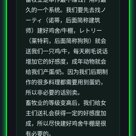
久的一个系统。我们要先去找ノ
ーティ（诺蒂，后面简称建筑
师）建好鸡舍/牛棚，レトリー
（莱特莉，后面简称狗狗）就会
送我们一只鸡/牛，每天刷毛说话
增加它的好感度，成年动物就会
给我们产蛋/奶。因为我们后期制
作的很多料理都需要用到蛋奶，
所以非必要的话别卖。
畜牧业的等级变高后，我们给女
主们送礼会获得一定的好感度加
成，所以尽快建好鸡舍牛棚是很
有必要的。