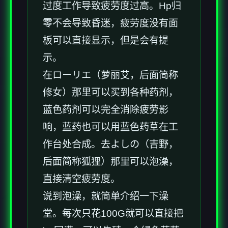
过度工作导致疲劳度过高。Hp归
零不会导致昏迷，疲劳度没有面
板可以直接显示，但是会有提
示。
在ローリエ（萝丽艾，后面简称
修女）那里可以买到各种药剂，
蓝色药剂可以完全消除疲劳影
响，蓝药也可以用蓝色药草在工
作台处合成。去よしの（吉野，
后面简称狐狸）那里可以泡澡，
直接清空疲劳度。
说到泡澡，就简单介绍一下澡
堂。每次只花100G就可以直接把