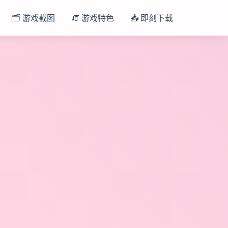
🗂️ 游戏截图
🧯 游戏特色
📥 即刻下载