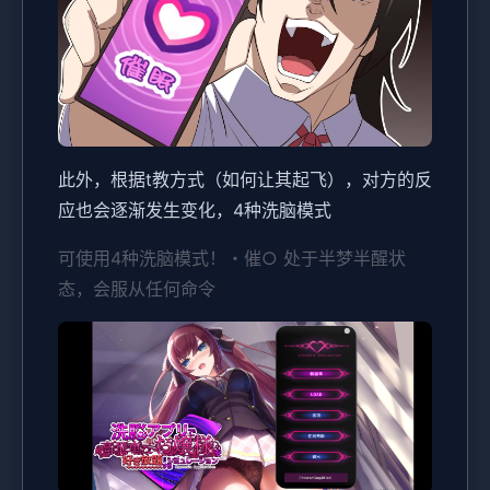
此外，根据t教方式（如何让其起飞），对方的反
应也会逐渐发生变化，4种洗脑模式
可使用4种洗脑模式！・催○ 处于半梦半醒状
态，会服从任何命令